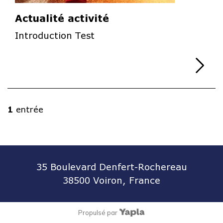
Actualité activité
Introduction Test
Li
1
entrée
35 Boulevard Denfert-Rochereau
38500 Voiron, France
Propulsé par