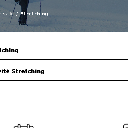
 salle
Stretching
etching
vité Stretching